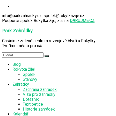
Skip
to
info@parkzahradky.cz, spolek@rokytkazije.cz
content
Podpořte spolek Rokytka žije, z.s. na
DARUJME.CZ
Park Zahrádky
Chráníme zelené centrum rozvojové čtvrti u Rokytky.
Tvoříme město pro nás.
Menu
Blog
Rokytka žije!
Spolek
Stanovy
Zahrádky
Záchrana zahrádek
Vize pro zahrádky
Dotazník
Text petice
Historie zahrádek
Kalendář