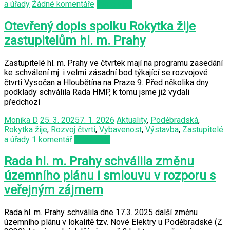
a úřady
Žádné komentáře
Čtěte více
Otevřený dopis spolku Rokytka žije
zastupitelům hl. m. Prahy
Zastupitelé hl. m. Prahy ve čtvrtek mají na programu zasedání
ke schválení mj. i velmi zásadní bod týkající se rozvojové
čtvrti Vysočan a Hloubětína na Praze 9. Před několika dny
podklady schválila Rada HMP, k tomu jsme již vydali
předchozí
Monika D
25. 3. 2025
7. 1. 2026
Aktuality
,
Poděbradská
,
Rokytka žije
,
Rozvoj čtvrti
,
Vybavenost
,
Výstavba
,
Zastupitelé
a úřady
1 komentář
Čtěte více
Rada hl. m. Prahy schválila změnu
územního plánu i smlouvu v rozporu s
veřejným zájmem
Rada hl. m. Prahy schválila dne 17.3. 2025 další změnu
územního plánu v lokalitě tzv. Nové Elektry u Poděbradské (Z