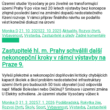
Územní studie Vysočany je pro živelně se transformující
území Prahy 9 po více než 20 letech výstavby bez koncepce
zřejmě poslední šancí na zmírnění dopadů nedostatečného
řízení rozvoje. V rámci příprav finálního návrhu se podařilo
vést konečně diskuzi na úrovni
Monika D
21. 10. 2025
22. 10. 2025
Aktuality
,
Rozvoj čtvrti
,
Vybavenost
,
Výstavba
,
Zastupitelé a úřady
Žádné komentáře
Čtěte více
Zastupitelé hl. m. Prahy schválili další
nekoncepční kroky v rámci výstavby na
Praze 9.
Vyřeší překotné a nekoncepční doplňování kriticky chybějících
kapacit školek a škol problém nedostatečné infrastruktury
území čtvrti pro budoucích 50 tisíc obyvatel (což odpovídá
např. Mladé Boleslavi nebo Děčínu)? Smlouva i územní změna
U Elektry schválena. Je územní studie Vysočany vůbec k
Monika D
31. 3. 2025
7. 1. 2026
Poděbradská
,
Rokytka žije
,
Rozvoj čtvrti
,
Školy
,
Sport
,
Vybavenost
,
Výstavba
,
Zastupitelé