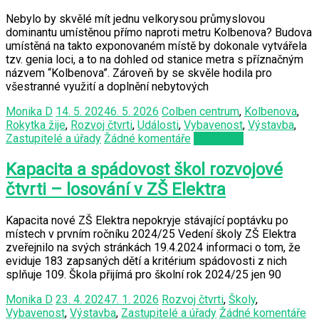
Nebylo by skvělé mít jednu velkorysou průmyslovou
dominantu umístěnou přímo naproti metru Kolbenova? Budova
umístěná na takto exponovaném místě by dokonale vytvářela
tzv. genia loci, a to na dohled od stanice metra s příznačným
názvem “Kolbenova”. Zároveň by se skvěle hodila pro
všestranné využití a doplnění nebytových
Monika D
14. 5. 2024
6. 5. 2026
Colben centrum
,
Kolbenova
,
Rokytka žije
,
Rozvoj čtvrti
,
Události
,
Vybavenost
,
Výstavba
,
Zastupitelé a úřady
Žádné komentáře
Čtěte více
Kapacita a spádovost škol rozvojové
čtvrti – losování v ZŠ Elektra
Kapacita nové ZŠ Elektra nepokryje stávající poptávku po
místech v prvním ročníku 2024/25 Vedení školy ZŠ Elektra
zveřejnilo na svých stránkách 19.4.2024 informaci o tom, že
eviduje 183 zapsaných dětí a kritérium spádovosti z nich
splňuje 109. Škola přijímá pro školní rok 2024/25 jen 90
Monika D
23. 4. 2024
7. 1. 2026
Rozvoj čtvrti
,
Školy
,
Vybavenost
,
Výstavba
,
Zastupitelé a úřady
Žádné komentáře