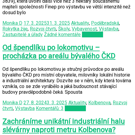
3839), která uvolní další více než 3 hektary současnému
majiteli společnosti Finep pro výstavbu ve větší intenzitě než
dosud bylo
Monika D
17. 3. 2025
31. 3. 2025
Aktuality
,
Poděbradská
,
Rokytka žije
,
Rozvoj čtvrti
,
Školy
,
Vybavenost
,
Výstavba
,
Zastupitelé a úřady
Žádné komentáře
Čtěte více
Od špendlíku po lokomotivu –
procházka po areálu bývalého ČKD
Od špendlíku po lokomotivu je stručný průvodce po areálu
bývalého ČKD pro místní obyvatele, milovníky lokální historie
a industriální architektury. Dozvíte se v něm, kdy která továrna
vznikla, co se zde vyrábělo a jaká budoucnost stávající
budovy pravděpodobně čeká. Spousta
Monika D
27. 8. 2024
3. 3. 2025
Aktuality
,
Kolbenova
,
Rozvoj
čtvrti
,
Výstavba
Komentářů: 3
Čtěte více
Zachráníme unikátní industriální halu
slévárny naproti metru Kolbenova?