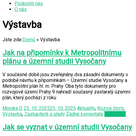
Podpořili nás
O nás
Výstavba
Jste zde:
Domů
»
Výstavba
Jak na připomínky k Metropolitnímu
plánu a územní studii Vysočany
V současné době jsou zveřejněny dva zásadní dokumenty v
podobě návrhu k připomínkám – Územní studie Vysočany a
Metropolitní plán hl. m. Prahy. Oba tyto dokumenty pro
rozvojové území Prahy 9 nahradí současný zastaralý územní
plán, který pochází z roku
Monika D
25. 10. 2025
25. 10. 2025
Aktuality
,
Rozvoj čtvrti
,
Výstavba
,
Zastupitelé a úřady
Žádné komentáře
Čtěte více
Jak se vyznat v územní studii Vysočany