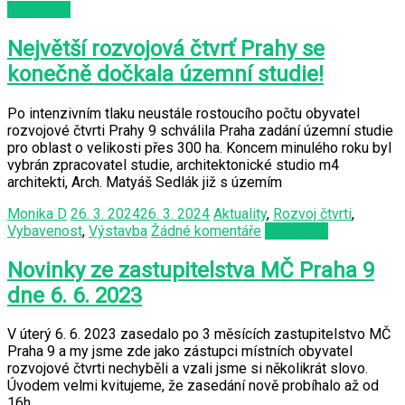
Čtěte více
Největší rozvojová čtvrť Prahy se
konečně dočkala územní studie!
Po intenzivním tlaku neustále rostoucího počtu obyvatel
rozvojové čtvrti Prahy 9 schválila Praha zadání územní studie
pro oblast o velikosti přes 300 ha. Koncem minulého roku byl
vybrán zpracovatel studie, architektonické studio m4
architekti, Arch. Matyáš Sedlák již s územím
Monika D
26. 3. 2024
26. 3. 2024
Aktuality
,
Rozvoj čtvrti
,
Vybavenost
,
Výstavba
Žádné komentáře
Čtěte více
Novinky ze zastupitelstva MČ Praha 9
dne 6. 6. 2023
V úterý 6. 6. 2023 zasedalo po 3 měsících zastupitelstvo MČ
Praha 9 a my jsme zde jako zástupci místních obyvatel
rozvojové čtvrti nechyběli a vzali jsme si několikrát slovo.
Úvodem velmi kvitujeme, že zasedání nově probíhalo až od
16h