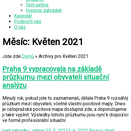
Text petice
Historie zahrádek
Kalendář
Podpořili nás
O nás
Měsíc:
Květen 2021
Jste zde:
Domů
»
Archivy pro Květen 2021
Praha 9 vypracovala na základě
průzkumu mezi obyvateli situační
analýzu
Minulý rok, pokud jste to zaznamenali, dělala Praha 9 rozsáhlý
průzkum mezi obyvateli, včetně vlastní pocitové mapy. Dnes
je celopražská pocitová mapa dostupná zde, a doporučujeme
ji také vyplnit. Výsledky tohoto průzkumu jsou nyní k dispozici
ve formě profesionální situační
parkzahradky_admin
25. 5. 2021
5. 6. 2022
Rozvoj čtvrti
,