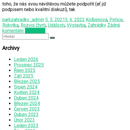
toho, že nás svou návštěvou můžete podpořit (ať již
podpisem nebo kvalitní diskuzí), tak
parkzahradky_admin
5. 5. 2021
5. 6. 2022
Kolbenova
,
Petice
,
Rokytka
,
Rozvoj čtvrti
,
Události
,
Výstavba
,
Zahrádky
Žádné
komentáře
Čtěte více
Archivy
Leden 2026
Prosinec 2025
Říjen 2025
Září 2025
Březen 2025
Srpen 2024
Květen 2024
Duben 2024
Březen 2024
Červen 2023
Duben 2023
Únor 2023
Leden 2023