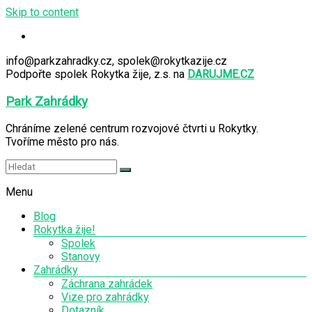
Skip to content
info@parkzahradky.cz, spolek@rokytkazije.cz
Podpořte spolek Rokytka žije, z.s. na
DARUJME.CZ
Park Zahrádky
Chráníme zelené centrum rozvojové čtvrti u Rokytky.
Tvoříme město pro nás.
Menu
Blog
Rokytka žije!
Spolek
Stanovy
Zahrádky
Záchrana zahrádek
Vize pro zahrádky
Dotazník