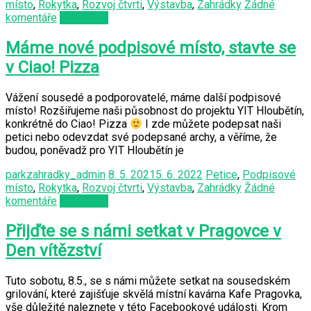
místo
,
Rokytka
,
Rozvoj čtvrti
,
Výstavba
,
Zahrádky
Žádné
komentáře
Čtěte více
Máme nové podpisové místo, stavte se
v Ciao! Pizza
Vážení sousedé a podporovatelé, máme další podpisové
místo! Rozšiřujeme naši působnost do projektu YIT Hloubětín,
konkrétně do Ciao! Pizza
I zde můžete podepsat naši
petici nebo odevzdat své podepsané archy, a věříme, že
budou, poněvadž pro YIT Hloubětín je
parkzahradky_admin
8. 5. 2021
5. 6. 2022
Petice
,
Podpisové
místo
,
Rokytka
,
Rozvoj čtvrti
,
Výstavba
,
Zahrádky
Žádné
komentáře
Čtěte více
Přijďte se s námi setkat v Pragovce v
Den vítězství
Tuto sobotu, 8.5., se s námi můžete setkat na sousedském
grilování, které zajišťuje skvělá místní kavárna Kafe Pragovka,
vše důležité naleznete v této Facebookové události. Krom