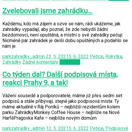
Zvelebovali jsme zahrádku…
Každému, kdo má zájem a ozve se nám, rádi ukážeme, jak
zahrádky vypadají, aby poznal, že zde nebydlí žádní
bezdomovci, není opuštěná, a místní o své zahrádky pečují.
Nicméně pár zahrádek je delší dobu opuštěných a podařilo se
nám je
parkzahradky_admin
23. 5. 2021
5. 6. 2022
Petice
,
Rokytka
,
Zahrádky
Žádné komentáře
Čtěte více
Co týden dal? Další podpisová místa,
reakci Prahy 9, a tak!
Vážení sousedé a podporovatelé, máme již přes sedm set
podpisů a stále přibývají, stejně jako podpisová místa. Ty
máme aktuálně v:Ráj Poníků – nejbližší rezidentům kolem
parku ZahrádkyMonkey Coffee House – nejblíže na Nové
HarfěPragovka Kafe – nejblíže novým domům
parkzahradky_admin
12. 5. 2021
5. 6. 2022
Petice
,
Podpisové