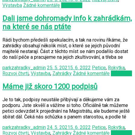
Výstavba
Žádné komentáře
Čtěte více
Dali jsme dohromady info k zahrádkám,
na které se nás ptáte
Rádi bychom předešli spekulacím, a tak na rovinu říkáme, že
zahrádky obsahují několik míst, o které se jejich původní
majitelé nestarají. Část z těchto míst se nám podařilo dostat
do naší péče a pracujeme na jejich zkultivování, a třeba se
parkzahradky_admin
25. 5. 2021
5. 6. 2022
Petice
,
Rokytka
,
Rozvoj čtvrti
,
Výstavba
,
Zahrádky
Žádné komentáře
Čtěte více
Máme již skoro 1200 podpisů
Je to tak, podpisy neustále přibývají a děkujeme vám za
podporu. Jste skvělí a vážíme si toho. Oficiálně tak můžeme
petici odevzdat k projednání na Magistrátu, ale budeme ještě
sbírat dál. Čeká nás schůzka s panem starostou, a podle té
parkzahradky_admin
24. 5. 2021
5. 6. 2022
Petice
,
Rokytka
,
Rozvoj čtvrti
,
Výstavba
,
Zahrádky
Žádné komentáře
Čtěte více