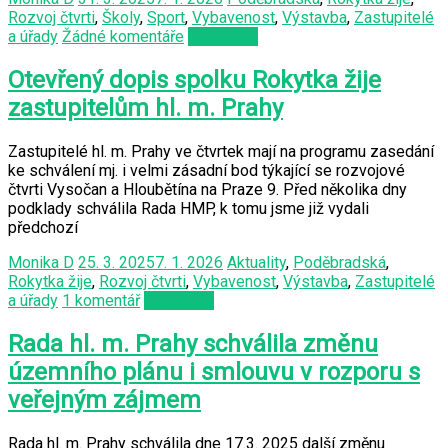
Rozvoj čtvrti
,
Školy
,
Sport
,
Vybavenost
,
Výstavba
,
Zastupitelé
a úřady
Žádné komentáře
Čtěte více
Otevřený dopis spolku Rokytka žije
zastupitelům hl. m. Prahy
Zastupitelé hl. m. Prahy ve čtvrtek mají na programu zasedání
ke schválení mj. i velmi zásadní bod týkající se rozvojové
čtvrti Vysočan a Hloubětína na Praze 9. Před několika dny
podklady schválila Rada HMP, k tomu jsme již vydali
předchozí
Monika D
25. 3. 2025
7. 1. 2026
Aktuality
,
Poděbradská
,
Rokytka žije
,
Rozvoj čtvrti
,
Vybavenost
,
Výstavba
,
Zastupitelé
a úřady
1 komentář
Čtěte více
Rada hl. m. Prahy schválila změnu
územního plánu i smlouvu v rozporu s
veřejným zájmem
Rada hl. m. Prahy schválila dne 17.3. 2025 další změnu