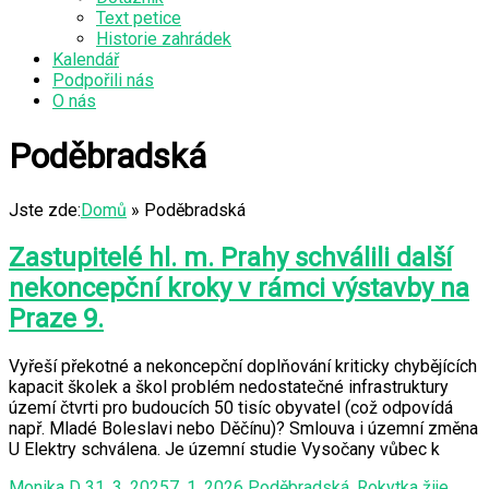
Text petice
Historie zahrádek
Kalendář
Podpořili nás
O nás
Poděbradská
Jste zde:
Domů
»
Poděbradská
Zastupitelé hl. m. Prahy schválili další
nekoncepční kroky v rámci výstavby na
Praze 9.
Vyřeší překotné a nekoncepční doplňování kriticky chybějících
kapacit školek a škol problém nedostatečné infrastruktury
území čtvrti pro budoucích 50 tisíc obyvatel (což odpovídá
např. Mladé Boleslavi nebo Děčínu)? Smlouva i územní změna
U Elektry schválena. Je územní studie Vysočany vůbec k
Monika D
31. 3. 2025
7. 1. 2026
Poděbradská
,
Rokytka žije
,