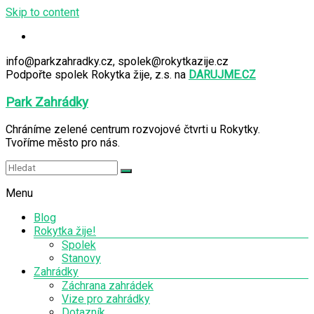
Skip to content
info@parkzahradky.cz, spolek@rokytkazije.cz
Podpořte spolek Rokytka žije, z.s. na
DARUJME.CZ
Park Zahrádky
Chráníme zelené centrum rozvojové čtvrti u Rokytky.
Tvoříme město pro nás.
Menu
Blog
Rokytka žije!
Spolek
Stanovy
Zahrádky
Záchrana zahrádek
Vize pro zahrádky
Dotazník