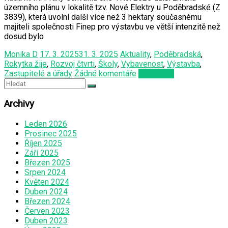
územního plánu v lokalitě tzv. Nové Elektry u Poděbradské (Z
3839), která uvolní další více než 3 hektary současnému
majiteli společnosti Finep pro výstavbu ve větší intenzitě než
dosud bylo
Monika D
17. 3. 2025
31. 3. 2025
Aktuality
,
Poděbradská
,
Rokytka žije
,
Rozvoj čtvrti
,
Školy
,
Vybavenost
,
Výstavba
,
Zastupitelé a úřady
Žádné komentáře
Čtěte více
Archivy
Leden 2026
Prosinec 2025
Říjen 2025
Září 2025
Březen 2025
Srpen 2024
Květen 2024
Duben 2024
Březen 2024
Červen 2023
Duben 2023