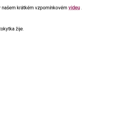
te v našem krátkém vzpomínkovém
videu
.
okytka žije.