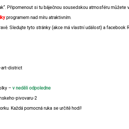
 „jinak“. Připomenout si tu báječnou sousedskou atmosféru může
dky
programem nad míru atraktivním.
ravě. Sledujte tyto stránky (akce má vlastní událost) a facebook R
rt-district
kolky –
v neděli odpoledne
anskeho-pivovaru-2
torku. Každá pomocná ruka se určitě hodí!