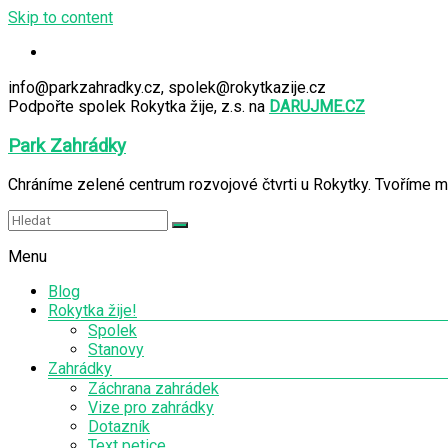
Skip to content
info@parkzahradky.cz, spolek@rokytkazije.cz
Podpořte spolek Rokytka žije, z.s. na
DARUJME.CZ
Park Zahrádky
Chráníme zelené centrum rozvojové čtvrti u Rokytky. Tvoříme m
Menu
Blog
Rokytka žije!
Spolek
Stanovy
Zahrádky
Záchrana zahrádek
Vize pro zahrádky
Dotazník
Text petice