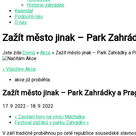
Historie zahrádek
Kalendář
Podpořili nás
O nás
Zažít město jinak – Park Zahrá
Jste zde:
Domů
»
Akce
»
Zažít město jinak – Park Zahrádky a 
« Všechny Akce
akce již proběhla.
Zažít město jinak – Park Zahrádky a Pra
17. 9. 2022
-
18. 9. 2022
«
Zavírání hory na vinici Máchalka
Festival zážitků v parku Zahrádky
»
V září tradičně proběhnou po celé republice sousedské slavnosti