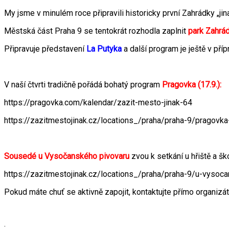
My jsme v minulém roce připravili historicky první Zahrádky
Městská část Praha 9 se tentokrát rozhodla zaplnit
park Zahrá
Připravuje představení
La Putyka
a další program je ještě v příp
V naší čtvrti tradičně pořádá bohatý program
Pragovka (17.9.):
https://pragovka.com/kalendar/zazit-mesto-jinak-64
https://zazitmestojinak.cz/locations_/praha/praha-9/pragovka-a
Sousedé u Vysočanského pivovaru
zvou k setkání u hřiště a š
https://zazitmestojinak.cz/locations_/praha/praha-9/u-vysoc
Pokud máte chuť se aktivně zapojit, kontaktujte přímo organizá
: