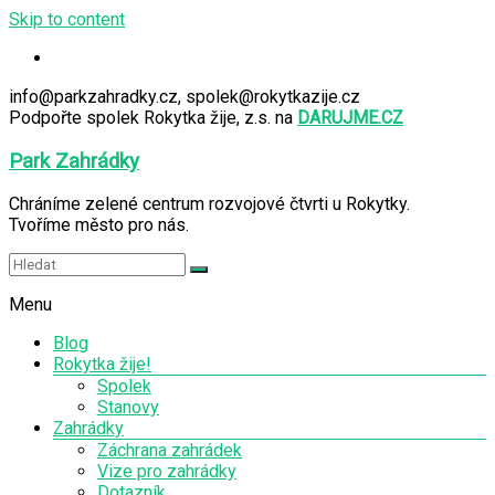
Skip to content
info@parkzahradky.cz, spolek@rokytkazije.cz
Podpořte spolek Rokytka žije, z.s. na
DARUJME.CZ
Park Zahrádky
Chráníme zelené centrum rozvojové čtvrti u Rokytky.
Tvoříme město pro nás.
Menu
Blog
Rokytka žije!
Spolek
Stanovy
Zahrádky
Záchrana zahrádek
Vize pro zahrádky
Dotazník