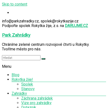
Skip to content
info@parkzahradky.cz, spolek@rokytkazije.cz
Podpořte spolek Rokytka žije, z.s. na
DARUJME.CZ
Park Zahrádky
Chráníme zelené centrum rozvojové čtvrti u Rokytky.
Tvoříme město pro nás.
Menu
Blog
Rokytka žije!
Spolek
Stanovy
Zahrádky
Záchrana zahrádek
Vize pro zahrádky
Dotazník