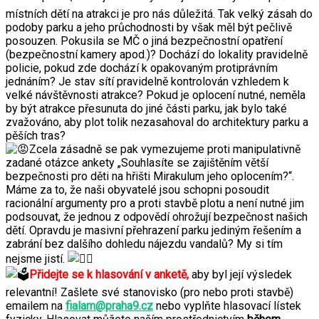
místních dětí na atrakci je pro nás důležitá. Tak velký zásah do
podoby parku a jeho průchodnosti by však měl být pečlivě
posouzen. Pokusila se MČ o jiná bezpečnostní opatření
(bezpečnostní kamery apod.)? Dochází do lokality pravidelně
policie, pokud zde dochází k opakovaným protiprávním
jednáním? Je stav sítí pravidelně kontrolován vzhledem k
velké návštěvnosti atrakce? Pokud je oplocení nutné, neměla
by být atrakce přesunuta do jiné části parku, jak bylo také
zvažováno, aby plot tolik nezasahoval do architektury parku a
pěších tras?
Zcela zásadně se pak vymezujeme proti manipulativně
zadané otázce ankety „Souhlasíte se zajištěním větší
bezpečnosti pro děti na hřišti Mirakulum jeho oplocením?“.
Máme za to, že naši obyvatelé jsou schopni posoudit
racionální argumenty pro a proti stavbě plotu a není nutné jim
podsouvat, že jednou z odpovědí ohrožují bezpečnost našich
dětí. Opravdu je masivní přehrazení parku jediným řešením a
zabrání bez dalšího dohledu nájezdu vandalů? My si tím
nejsme jistí.
Přidejte se k hlasování v anketě,
aby byl její výsledek
relevantní! Zašlete své stanovisko (pro nebo proti stavbě)
emailem na
fialam@praha9.cz
nebo vyplňte hlasovací lístek