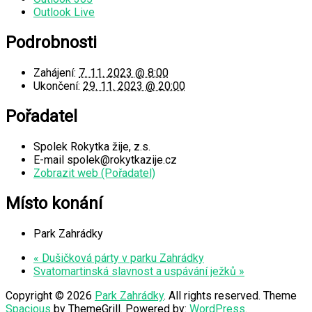
Outlook Live
Podrobnosti
Zahájení:
7. 11. 2023 @ 8:00
Ukončení:
29. 11. 2023 @ 20:00
Pořadatel
Spolek Rokytka žije, z.s.
E-mail
spolek@rokytkazije.cz
Zobrazit web (Pořadatel)
Místo konání
Park Zahrádky
«
Dušičková párty v parku Zahrádky
Svatomartinská slavnost a uspávání ježků
»
Copyright © 2026
Park Zahrádky
. All rights reserved. Theme
Spacious
by ThemeGrill. Powered by:
WordPress
.