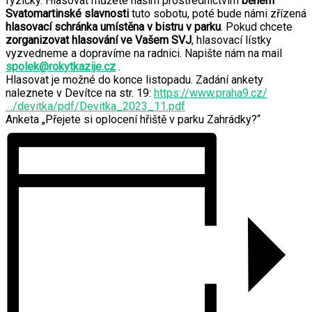
fyzicky. Hlasovat můžete naším prostřednictvím
během
Svatomartinské slavnosti
tuto sobotu, poté bude námi zřízená
hlasovací schránka umístěna v bistru v parku
. Pokud chcete
zorganizovat hlasování ve Vašem SVJ
, hlasovací lístky
vyzvedneme a dopravíme na radnici. Napište nám na mail
spolek@rokytkazije.cz
.
Hlasovat je možné do konce listopadu. Zadání ankety
naleznete v Devítce na str. 19:
https://www.praha9.cz/
…/devitka/pdf/Devitka_2023_11.pdf
Anketa „Přejete si oplocení hřiště v parku Zahrádky?“