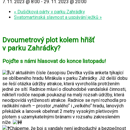
7. 11. 2023 @ 8:00
-
29. 11. 2023 @ 20:00
«
Dušičková párty v parku Zahrádky
Svatomartinská slavnost a uspávání ježků
»
Dvoumetrový plot kolem hřišť
v parku Zahrádky?
Pojďte s námi hlasovat do konce listopadu!
V aktuálním čísle časopisu Devítka vyšla anketa týkající
se oblíbeného hradu Mirákula v parku Zahrádky. Již delší dobu
se řeší otázka údržby atrakce, která vyvrcholila protržením
jedné ze sítí. Radnice mluví o dlouhodobé vandalské činnosti,
někteří rodiče naopak poukazují na malý rozsah údržby, která
neodpovídá vytíženosti atrakce. Radnice se nyní rozhodla pro
radikální návrh – prostor „malého“ i „velkého“ hradu, lanových
překážek a lanovek obehnat 2 metry vysokým pletivovým
plotem s uzamykatelnými bránami v rozsahu zakresleném
níže.
Chápeme, že boj s vandaly není jednoduchý a bezpečnost