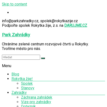
Skip to content
info@parkzahradky.cz, spolek@rokytkazije.cz
Podpořte spolek Rokytka žije, z.s. na
DARUJME.CZ
Park Zahrádky
Chráníme zelené centrum rozvojové čtvrti u Rokytky.
Tvoříme město pro nás.
Menu
Blog
Rokytka žije!
Spolek
Stanovy
Zahrádky
Záchrana zahrádek
Vize pro zahrádky
Dotazník