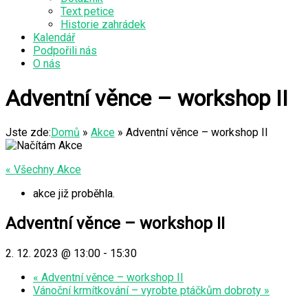
Text petice
Historie zahrádek
Kalendář
Podpořili nás
O nás
Adventní věnce – workshop II
Jste zde:
Domů
»
Akce
»
Adventní věnce – workshop II
« Všechny Akce
akce již proběhla.
Adventní věnce – workshop II
2. 12. 2023 @ 13:00
-
15:30
«
Adventní věnce – workshop II
Vánoční krmítkování – vyrobte ptáčkům dobroty
»