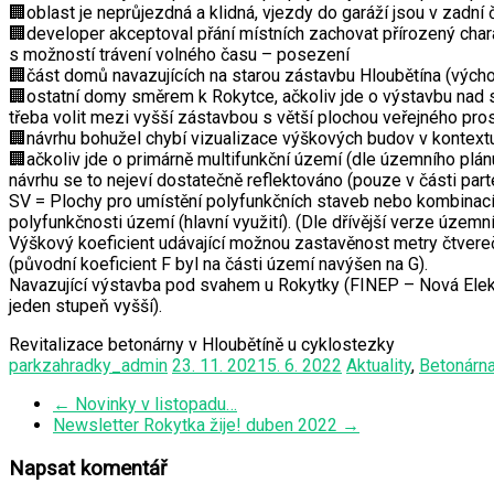
🏢oblast je neprůjezdná a klidná, vjezdy do garáží jsou v zadní
🏢developer akceptoval přání místních zachovat přírozený char
s možností trávení volného času – posezení
🏢část domů navazujících na starou zástavbu Hloubětína (východ
🏢ostatní domy směrem k Rokytce, ačkoliv jde o výstavbu nad sv
třeba volit mezi vyšší zástavbou s větší plochou veřejného p
🏢návrhu bohužel chybí vizualizace výškových budov v kontextu
🏢ačkoliv jde o primárně multifunkční území (dle územního plánu
návrhu se to nejeví dostatečně reflektováno (pouze v části par
SV = Plochy pro umístění polyfunkčních staveb nebo kombinací m
polyfunkčnosti území (hlavní využití). (Dle dřívější verze územn
Výškový koeficient udávající možnou zastavěnost metry čtverečný
(původní koeficient F byl na části území navýšen na G).
Navazující výstavba pod svahem u Rokytky (FINEP – Nová Elektra)
jeden stupeň vyšší).
Revitalizace betonárny v Hloubětíně u cyklostezky
parkzahradky_admin
23. 11. 2021
5. 6. 2022
Aktuality
,
Betonárn
←
Novinky v listopadu…
Newsletter Rokytka žije! duben 2022
→
Napsat komentář