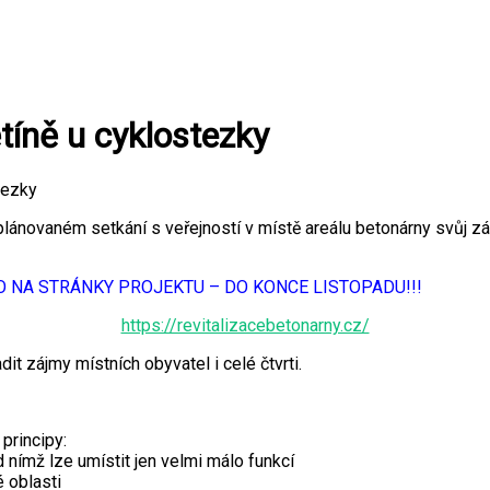
tíně u cyklostezky
tezky
ánovaném setkání s veřejností v místě areálu betonárny svůj zám
NA STRÁNKY PROJEKTU – DO KONCE LISTOPADU!!!
https://revitalizacebetonarny.cz/
it zájmy místních obyvatel i celé čtvrti.
principy:
nímž lze umístit jen velmi málo funkcí
é oblasti