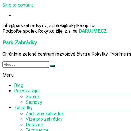
Skip to content
info@parkzahradky.cz, spolek@rokytkazije.cz
Podpořte spolek Rokytka žije, z.s. na
DARUJME.CZ
Park Zahrádky
Chráníme zelené centrum rozvojové čtvrti u Rokytky. Tvoříme m
Menu
Blog
Rokytka žije!
Spolek
Stanovy
Zahrádky
Záchrana zahrádek
Vize pro zahrádky
Dotazník
Text petice