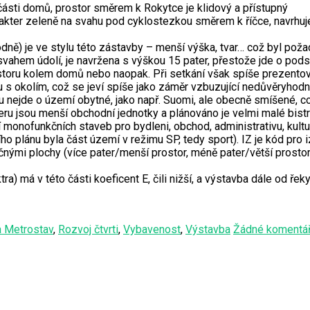
 části domů, prostor směrem k Rokytce je klidový a přístupný
akter zeleně na svahu pod cyklostezkou směrem k říčce, navrhuje
ně) je ve stylu této zástavby – menší výška, tvar… což byl poža
ahem údolí, je navržena s výškou 15 pater, přestože jde o podst
rostoru kolem domů nebo naopak. Při setkání však spíše prezent
 s okolím, což se jeví spíše jako záměr vzbuzující nedůvěryhod
 nejde o území obytné, jako např. Suomi, ale obecně smíšené, což
teru jsou menší obchodní jednotky a plánováno je velmi malé bis
onofunkčních staveb pro bydleni, obchod, administrativu, kulturu
ího plánu byla část území v režimu SP, tedy sport). IZ je kód pro i
mi plochy (více pater/menší prostor, méně pater/větší prostor) je
 má v této části koeficent E, čili nižší, a výstavba dále od řeky
a Metrostav
,
Rozvoj čtvrti
,
Vybavenost
,
Výstavba
Žádné komentá