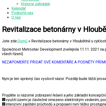
Historie zahrádek
Kalendář
Podpořili nás
O nás
Revitalizace betonárny v Hloubě
Jste zde:
Domů
»
Revitalizace betonárny v Hloubětíně u cyklos
Společnost Metrostav Development zveřejnila 11.11. 2021 na pl
všech řízení).
NEZAPOMEŇTE PŘIDAT SVÉ KOMENTÁŘE A PODNĚTY PŘÍMO 
Nyní je ten správný čas vyslovit názor. Později bude těžší prosad
Projděte si názorné zobrazení řešení a jeho základní koncepční 
🏢využití území je částečně omezeno elektrickým vedením, pod 
🏢intenzivní zajištění průchodů a propojení nyní těžko prostupn