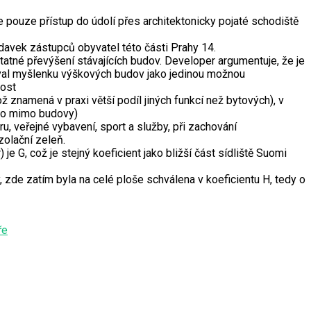
 pouze přístup do údolí přes architektonicky pojaté schodiště
davek zástupců obyvatel této části Prahy 14.
atné převýšení stávajících budov. Developer argumentuje, že je
oval myšlenku výškových budov jako jedinou možnou
nost
 znamená v praxi větší podíl jiných funkcí než bytových), v
tro mimo budovy)
, veřejné vybavení, sport a služby, při zachování
zolační zeleň.
 G, což je stejný koeficient jako bližší část sídliště Suomi
, zde zatím byla na celé ploše schválena v koeficientu H, tedy o
ře