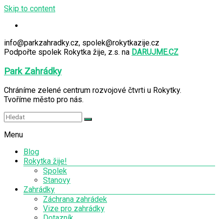
Skip to content
info@parkzahradky.cz, spolek@rokytkazije.cz
Podpořte spolek Rokytka žije, z.s. na
DARUJME.CZ
Park Zahrádky
Chráníme zelené centrum rozvojové čtvrti u Rokytky.
Tvoříme město pro nás.
Menu
Blog
Rokytka žije!
Spolek
Stanovy
Zahrádky
Záchrana zahrádek
Vize pro zahrádky
Dotazník