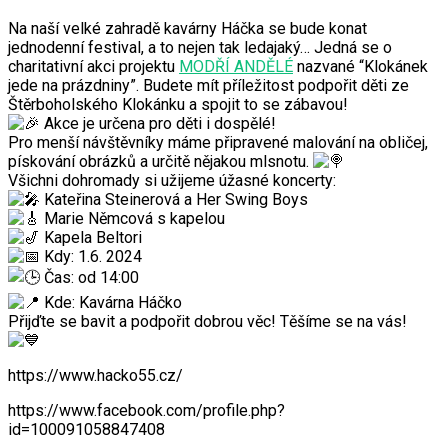
Na naší velké zahradě kavárny Háčka se bude konat
jednodenní festival, a to nejen tak ledajaký… Jedná se o
charitativní akci projektu
MODŘÍ ANDĚLÉ
nazvané “Klokánek
jede na prázdniny”. Budete mít příležitost podpořit děti ze
Štěrboholského Klokánku a spojit to se zábavou!
Akce je určena pro děti i dospělé!
Pro menší návštěvníky máme připravené malování na obličej,
pískování obrázků a určitě nějakou mlsnotu.
Všichni dohromady si užijeme úžasné koncerty:
Kateřina Steinerová a Her Swing Boys
Marie Němcová s kapelou
Kapela Beltori
Kdy: 1.6. 2024
Čas: od 14:00
Kde: Kavárna Háčko
Přijďte se bavit a podpořit dobrou věc! Těšíme se na vás!
https://www.hacko55.cz/
https://www.facebook.com/profile.php?
id=100091058847408