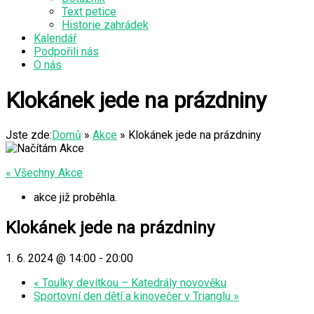
Text petice
Historie zahrádek
Kalendář
Podpořili nás
O nás
Klokánek jede na prázdniny
Jste zde:
Domů
»
Akce
»
Klokánek jede na prázdniny
« Všechny Akce
akce již proběhla.
Klokánek jede na prázdniny
1. 6. 2024 @ 14:00
-
20:00
«
Toulky devítkou – Katedrály novověku
Sportovní den dětí a kinovečer v Trianglu
»